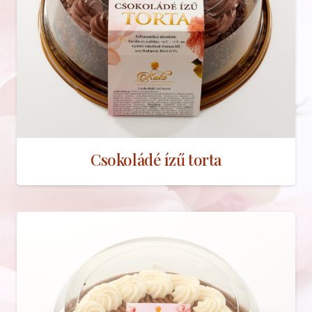
Csokoládé ízű torta