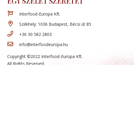
EGY SZELET SZERETET
Interfood-Europa Kft.
Székhely: 1036 Budapest, Bécsi út 85
+36 30 582 2803
info@interfoodeuropa.hu
Copyright ©2022 Interfood-Europa Kft.
All Rights Reserved.
Website:
artamax.com
Új termékeink
Sajtos rúd
Mini sajtos roló
Sajtos roló
Hólabda