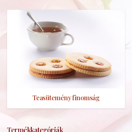
Teasütemény finomság
Termékkategóriák