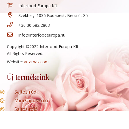
Interfood-Europa Kft.
Székhely: 1036 Budapest, Bécsi út 85
+36 30 582 2803
info@interfoodeuropa.hu
Copyright ©2022 Interfood-Europa Kft.
All Rights Reserved.
Website:
artamax.com
Új termékeink
Sajtos rúd
Mini sajtos roló
Sajtos roló
Hólabda
Mogyorókrémes szelet