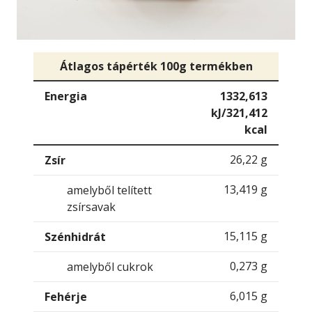
Átlagos tápérték 100g termékben
Energia
1332,613
kJ/321,412
kcal
26,22 g
Zsír
13,419 g
amelyből telített
zsírsavak
15,115 g
Szénhidrát
0,273 g
amelyből cukrok
6,015 g
Fehérje