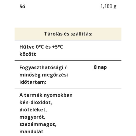
1,189 g
Só
Tárolás és szállítás:
Hűtve 0°C és +5°C
között
8 nap
Fogyaszthatósági /
minőség megőrzési
időtartam:
A termék nyomokban
kén-dioxidot,
dióféléket,
mogyorót,
szezámmagot,
mandulát