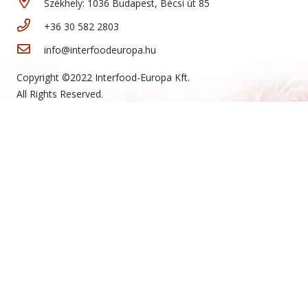
Székhely: 1036 Budapest, Bécsi út 85
+36 30 582 2803
info@interfoodeuropa.hu
Copyright ©2022 Interfood-Europa Kft.
All Rights Reserved.
Website:
artamax.com
Új termékeink
Sajtos rúd
Mini sajtos roló
Sajtos roló
Hólabda
Mogyorókrémes szelet
Teasütemény