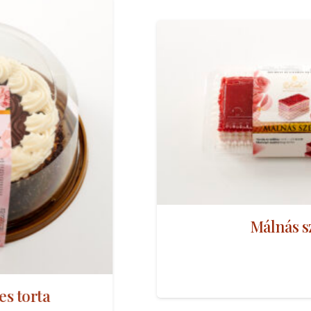
Málnás szelet
rta