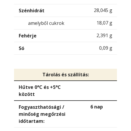
28,045 g
Szénhidrát
18,07 g
amelyből cukrok
2,391 g
Fehérje
0,09 g
Só
Tárolás és szállítás:
Hűtve 0°C és +5°C
között
6 nap
Fogyaszthatósági /
minőség megőrzési
időtartam: