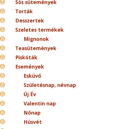
Sós sütemények
Torták
Desszertek
Szeletes termékek
Mignonok
Teasütemények
Piskóták
Események
Esküvő
Születésnap, névnap
Új Év
Valentin nap
Nőnap
Húsvét