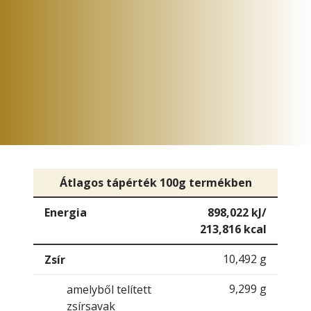
Átlagos tápérték 100g termékben
Energia
898,022 kJ/
213,816 kcal
10,492 g
Zsír
9,299 g
amelyből telített
zsírsavak