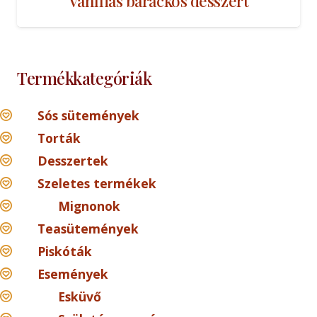
Vaníliás barackos desszert
Termékkategóriák
Sós sütemények
Torták
Desszertek
Szeletes termékek
Mignonok
Teasütemények
Piskóták
Események
Esküvő