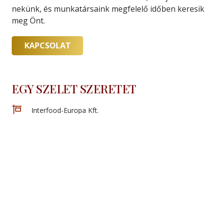
nekünk, és munkatársaink megfelelő időben keresik
meg Önt.
KAPCSOLAT
EGY SZELET SZERETET
Interfood-Europa Kft.
Székhely: 1036 Budapest, Bécsi út 85
+36 30 582 2803
info@interfoodeuropa.hu
Copyright ©2022 Interfood-Europa Kft.
All Rights Reserved.
Website:
artamax.com