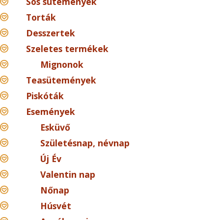
Sós sütemények
Torták
Desszertek
Szeletes termékek
Mignonok
Teasütemények
Piskóták
Események
Esküvő
Születésnap, névnap
Új Év
Valentin nap
Nőnap
Húsvét