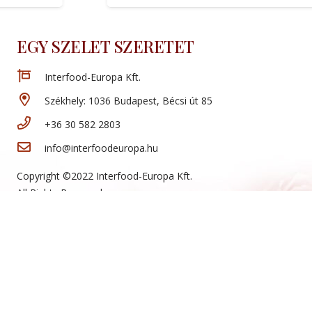
EGY SZELET SZERETET
Interfood-Europa Kft.
Székhely: 1036 Budapest, Bécsi út 85
+36 30 582 2803
info@interfoodeuropa.hu
Copyright ©2022 Interfood-Europa Kft.
All Rights Reserved.
Website:
artamax.com
Új termékeink
Sajtos rúd
Mini sajtos roló