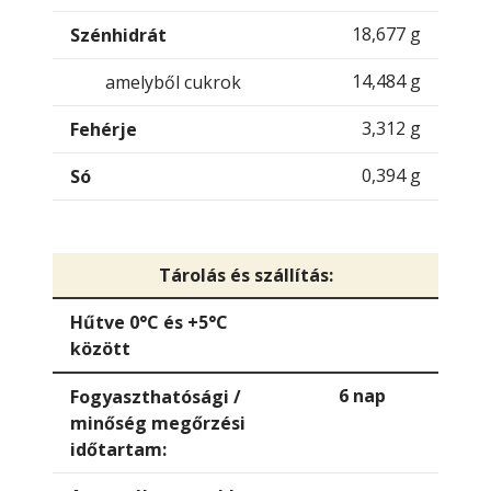
18,677 g
Szénhidrát
14,484 g
amelyből cukrok
3,312 g
Fehérje
0,394 g
Só
Tárolás és szállítás:
Hűtve 0°C és +5°C
között
6 nap
Fogyaszthatósági /
minőség megőrzési
időtartam: