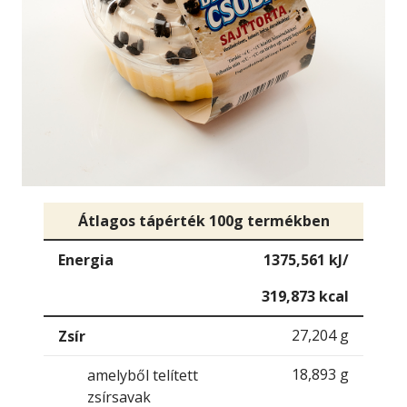
Átlagos tápérték 100g termékben
Energia
1375,561 kJ/
319,873 kcal
27,204 g
Zsír
18,893 g
amelyből telített
zsírsavak