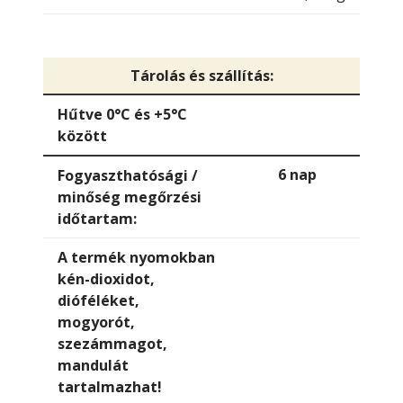
Tárolás és szállítás:
Hűtve 0°C és +5°C
között
6 nap
Fogyaszthatósági /
minőség megőrzési
időtartam:
A termék nyomokban
kén-dioxidot,
dióféléket,
mogyorót,
szezámmagot,
mandulát
tartalmazhat!