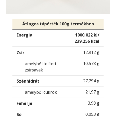
Átlagos tápérték 100g termékben
Energia
1000,022 kJ/
239,256 kcal
12,912 g
Zsír
10,578 g
amelyből telített
zsírsavak
27,294 g
Szénhidrát
21,97 g
amelyből cukrok
3,98 g
Fehérje
0,053 g
Só