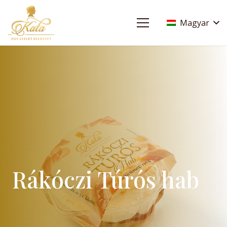
Magyar
Rákóczi Túrós hab