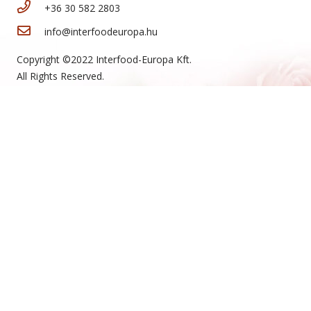
+36 30 582 2803
info@interfoodeuropa.hu
Copyright ©2022 Interfood-Europa Kft.
All Rights Reserved.
Website:
artamax.com
Új termékeink
Sajtos rúd
Mini sajtos roló
Sajtos roló
Hólabda
Mogyorókrémes szelet
Teasütemény