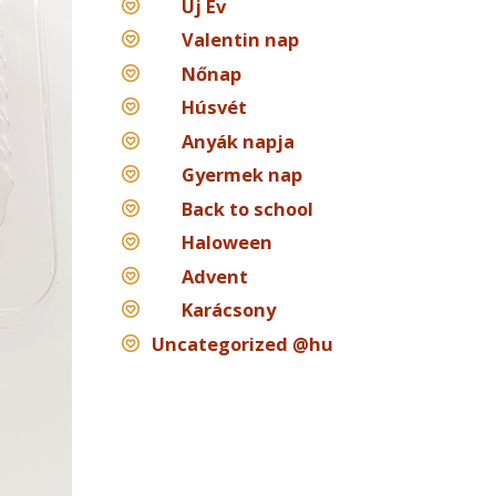
Új Év
Valentin nap
Nőnap
Húsvét
Anyák napja
Gyermek nap
Back to school
Haloween
Advent
Karácsony
Uncategorized @hu