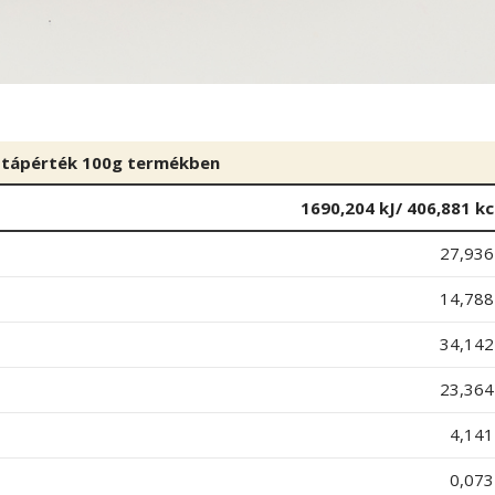
 tápérték 100g termékben
1690,204 kJ/ 406,881 kc
27,936
14,788
34,142
23,364
4,141
0,073