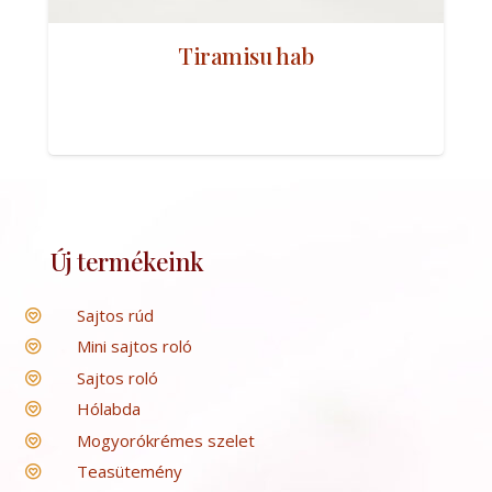
Tiramisu hab
Új termékeink
Sajtos rúd
Mini sajtos roló
Sajtos roló
Hólabda
Mogyorókrémes szelet
Teasütemény