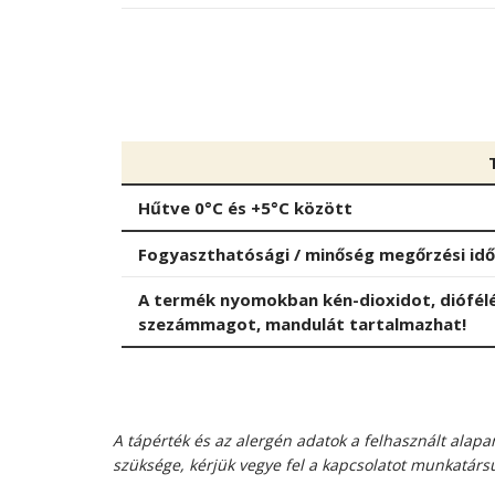
Hűtve 0°C és +5°C között
Fogyaszthatósági / minőség megőrzési id
A termék nyomokban
kén-dioxidot, diófé
szezámmagot, mandulát
tartalmazhat!
A tápérték és az alergén adatok a felhasznált ala
szüksége, kérjük vegye fel a kapcsolatot munkatársu