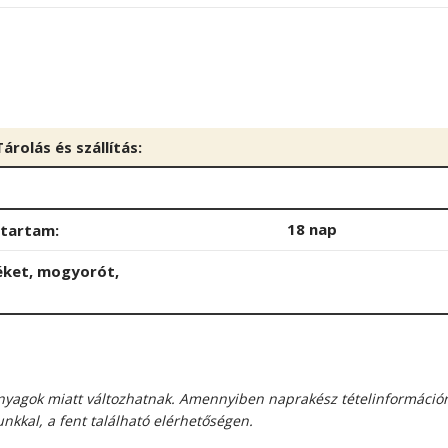
Tárolás és szállítás:
18 nap
őtartam:
léket, mogyorót,
panyagok miatt változhatnak. Amennyiben naprakész tételinformáció
nkkal, a fent található elérhetőségen.