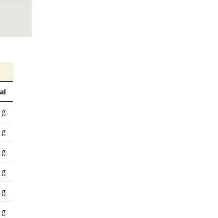
al
 g
 g
 g
 g
 g
 g