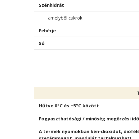
Szénhidrát
amelyből cukrok
Fehérje
Só
Hűtve 0°C és +5°C között
Fogyaszthatósági / minőség megőrzési id
A termék nyomokban
kén-dioxidot, diófé
szezámmagot, mandulát
tartalmazhat!