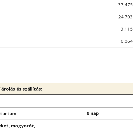
37,475
24,703
3,115
0,064
Tárolás és szállítás:
9 nap
őtartam:
léket, mogyorót,