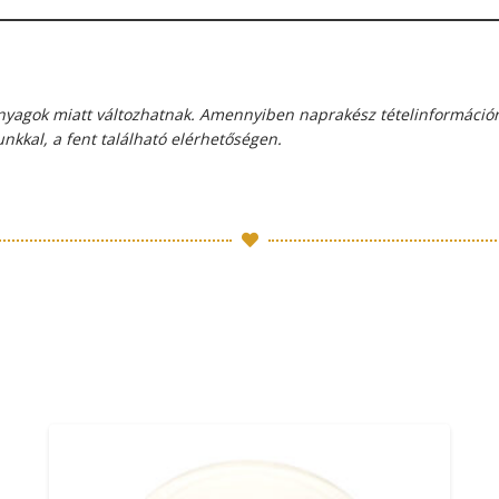
panyagok miatt változhatnak. Amennyiben naprakész tételinformáció
nkkal, a fent található elérhetőségen.