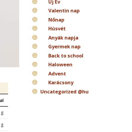
Új Év
Valentin nap
Nőnap
Húsvét
Anyák napja
Gyermek nap
Back to school
Haloween
Advent
Karácsony
Uncategorized @hu
al
 g
 g